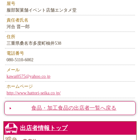
屋号
服部製菓舗イベント店舗エンタメ堂
責任者氏名
河合 晋一郎
住所
三重県桑名市多度町柚井538
電話番号
080-5110-6002
メール
kawai0575@yahoo.co.jp
ホームページ
http://www.hattori-seika.co.jp/
食品・加工食品の出店者一覧へ戻る
出店者情報トップ