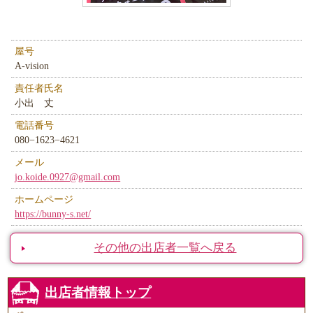
屋号
A-vision
責任者氏名
小出 丈
電話番号
080−1623−4621
メール
jo.koide.0927@gmail.com
ホームページ
https://bunny-s.net/
その他の出店者一覧へ戻る
出店者情報トップ