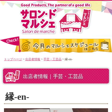
トップページ
>
出店者情報
>
手芸・工芸品
> 縁-en-
出店者情報｜手芸・工芸品
縁-en-