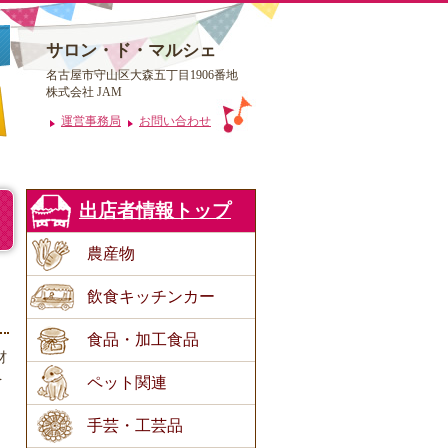
サロン・ド・マルシェ
名古屋市守山区大森五丁目1906番地
株式会社 JAM
運営事務局
お問い合わせ
出店者情報トップ
農産物
飲食キッチンカー
食品・加工食品
材
を
ペット関連
手芸・工芸品