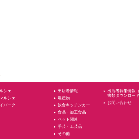
ルシェ
出店者情報
出店者募集情報
書類ダウンロー
マルシェ
農産物
お問い合わせ
イパーク
飲食キッチンカー
食品・加工食品
ペット関連
手芸・工芸品
その他