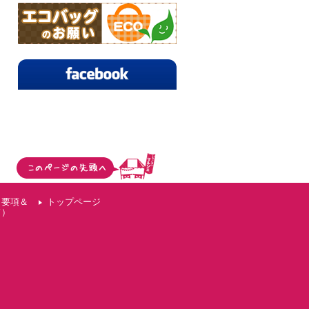
（要項＆
トップページ
ド）