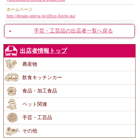
ホームページ
http://dream-omiya.jp/office-list/m-sta/
手芸・工芸品の出店者一覧へ戻る
出店者情報トップ
農産物
飲食キッチンカー
食品・加工食品
ペット関連
手芸・工芸品
その他